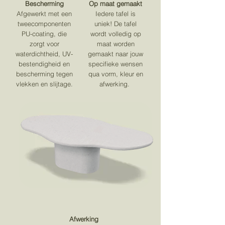
Bescherming
Op maat gemaakt
is. Voor onderhoudstips en meer
Afgewerkt met een
Iedere tafel is
informatie, bekijk onze FAQ.
tweecomponenten
uniek! De tafel
PU-coating, die
wordt volledig op
zorgt voor
maat worden
waterdichtheid, UV-
gemaakt naar jouw
bestendigheid en
specifieke wensen
bescherming tegen
qua vorm, kleur en
vlekken en slijtage.
afwerking.
Afwerking