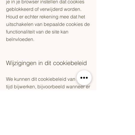
je in je browser instellen dat cookies
geblokkeerd of verwijderd worden.
Houd er echter rekening mee dat het
uitschakelen van bepaalde cookies de
functionaliteit van de site kan
beïnvloeden.
Wijzigingen in dit cookiebeleid
We kunnen dit cookiebeleid van tijd tot
tijd bijwerken, bijvoorbeeld wanneer er
wijzigingen zijn in de wetgeving of in
de werking van de site. Het is daarom
raadzaam om regelmatig deze pagina
te controleren voor eventuele
aanpassingen.